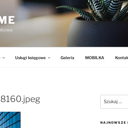
ME
unkowa
e
Usługi księgowe
Galeria
MOBILKA
Kontak
58160.jpeg
NAJNOWSZE